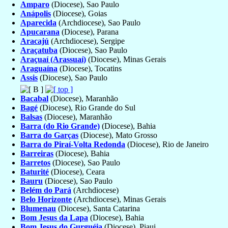
Amparo
(Diocese), Sao Paulo
Anápolis
(Diocese), Goias
Aparecida
(Archdiocese), Sao Paulo
Apucarana
(Diocese), Parana
Aracajú
(Archdiocese), Sergipe
Araçatuba
(Diocese), Sao Paulo
Araçuaí (Arassuaí)
(Diocese), Minas Gerais
Araguaína
(Diocese), Tocatins
Assis
(Diocese), Sao Paulo
Bacabal
(Diocese), Maranhão
Bagé
(Diocese), Rio Grande do Sul
Balsas
(Diocese), Maranhão
Barra (do Rio Grande)
(Diocese), Bahia
Barra do Garças
(Diocese), Mato Grosso
Barra do Piraí-Volta Redonda
(Diocese), Rio de Janeiro
Barreiras
(Diocese), Bahia
Barretos
(Diocese), Sao Paulo
Baturité
(Diocese), Ceara
Bauru
(Diocese), Sao Paulo
Belém do Pará
(Archdiocese)
Belo Horizonte
(Archdiocese), Minas Gerais
Blumenau
(Diocese), Santa Catarina
Bom Jesus da Lapa
(Diocese), Bahia
Bom Jesus do Gurguéia
(Diocese), Piaui