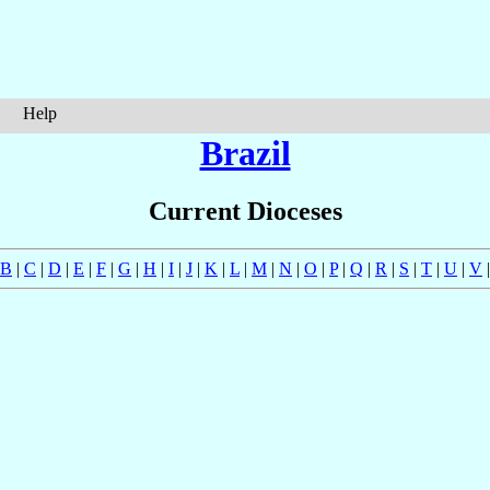
Help
Brazil
Current Dioceses
B
|
C
|
D
|
E
|
F
|
G
|
H
|
I
|
J
|
K
|
L
|
M
|
N
|
O
|
P
|
Q
|
R
|
S
|
T
|
U
|
V