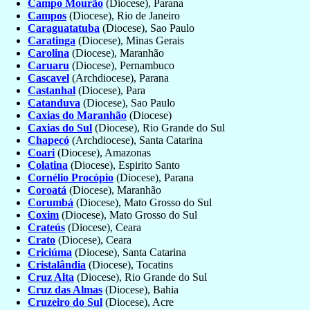
Campo Mourão
(Diocese), Parana
Campos
(Diocese), Rio de Janeiro
Caraguatatuba
(Diocese), Sao Paulo
Caratinga
(Diocese), Minas Gerais
Carolina
(Diocese), Maranhão
Caruaru
(Diocese), Pernambuco
Cascavel
(Archdiocese), Parana
Castanhal
(Diocese), Para
Catanduva
(Diocese), Sao Paulo
Caxias do Maranhão
(Diocese)
Caxias do Sul
(Diocese), Rio Grande do Sul
Chapecó
(Archdiocese), Santa Catarina
Coari
(Diocese), Amazonas
Colatina
(Diocese), Espirito Santo
Cornélio Procópio
(Diocese), Parana
Coroatá
(Diocese), Maranhão
Corumbá
(Diocese), Mato Grosso do Sul
Coxim
(Diocese), Mato Grosso do Sul
Crateús
(Diocese), Ceara
Crato
(Diocese), Ceara
Criciúma
(Diocese), Santa Catarina
Cristalândia
(Diocese), Tocatins
Cruz Alta
(Diocese), Rio Grande do Sul
Cruz das Almas
(Diocese), Bahia
Cruzeiro do Sul
(Diocese), Acre