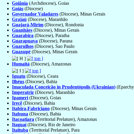
Goiânia
(Archdiocese), Goias
Goiás
(Diocese)
Governador Valadares
(Diocese), Minas Gerais
Grajaú
(Diocese), Maranhão
Guajará-Mirim
(Diocese), Rondonia
Guanhães
(Diocese), Minas Gerais
Guarabira
(Diocese), Paraiba
Guarapuava
(Diocese), Parana
Guarulhos
(Diocese), Sao Paulo
Guaxupé
(Diocese), Minas Gerais
Humaitá
(Diocese), Amazonas
Iguatu
(Diocese), Ceara
Ilhéus
(Diocese), Bahia
Imaculada Conceição in Prudentópolis (Ukrainian)
(Eparchy
Imperatriz
(Diocese), Maranhão
Ipameri
(Diocese), Goias
Irecê
(Diocese), Bahia
Itabira-Fabriciano
(Diocese), Minas Gerais
Itabuna
(Diocese), Bahia
Itacoatiara
(Territorial Prelature), Amazonas
Itaguaí
(Diocese), Rio de Janeiro
Itaituba
(Territorial Prelature), Para