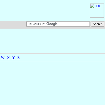
|
W
|
X
|
Y
|
Z