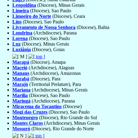
Leopoldina
(Diocese), Minas Gerais
Limeira
(Diocese), Sao Paulo
Limoeiro do Norte
(Diocese), Ceara
Lins
(Diocese), Sao Paulo
Livramento de Nossa Senhora
(Diocese), Bahia
Londrina
(Archdiocese), Parana
Lorena
(Diocese), Sao Paulo
Luz
(Diocese), Minas Gerais
Luziânia
(Diocese), Goias
Macapá
(Diocese), Amapa
Maceió
(Archdiocese), Alagoas
Manaus
(Archdiocese), Amazonas
Marabá
(Diocese), Para
Marajó
(Territorial Prelature), Para
Mariana
(Archdiocese), Minas Gerais
Marília
(Diocese), Sao Paulo
Maringá
(Archdiocese), Parana
Miracema do Tocantins
(Diocese)
Mogi das Cruzes
(Diocese), Sao Paulo
Montenegro
(Diocese), Rio Grande do Sul
Montes Claros
(Archdiocese), Minas Gerais
Mossoró
(Diocese), Rio Grande do Norte