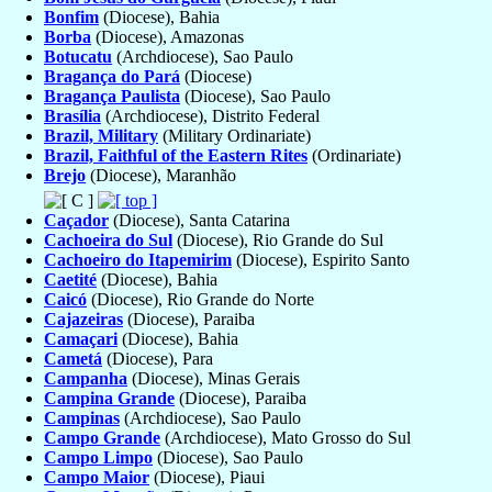
Bonfim
(Diocese), Bahia
Borba
(Diocese), Amazonas
Botucatu
(Archdiocese), Sao Paulo
Bragança do Pará
(Diocese)
Bragança Paulista
(Diocese), Sao Paulo
Brasília
(Archdiocese), Distrito Federal
Brazil, Military
(Military Ordinariate)
Brazil, Faithful of the Eastern Rites
(Ordinariate)
Brejo
(Diocese), Maranhão
Caçador
(Diocese), Santa Catarina
Cachoeira do Sul
(Diocese), Rio Grande do Sul
Cachoeiro do Itapemirim
(Diocese), Espirito Santo
Caetité
(Diocese), Bahia
Caicó
(Diocese), Rio Grande do Norte
Cajazeiras
(Diocese), Paraiba
Camaçari
(Diocese), Bahia
Cametá
(Diocese), Para
Campanha
(Diocese), Minas Gerais
Campina Grande
(Diocese), Paraiba
Campinas
(Archdiocese), Sao Paulo
Campo Grande
(Archdiocese), Mato Grosso do Sul
Campo Limpo
(Diocese), Sao Paulo
Campo Maior
(Diocese), Piaui